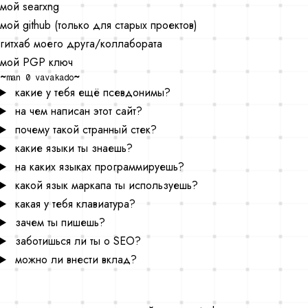
мой searxng
мой github (только для старых проектов)
гитхаб моего друга/коллаборатa
мой PGP ключ
~
~
man 0 vavakado
какие у тебя ещё псевдонимы?
на чем написан этот сайт?
почему такой странный стек?
какие языки ты знаешь?
на каких языках программируешь?
какой язык маркапа ты используешь?
какая у тебя клавиатура?
зачем ты пишешь?
заботишься ли ты о SEO?
можно ли внести вклад?